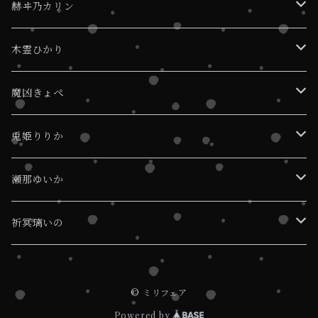
デコチェキ
赫ヰ乃カリン
デジショ
デコチェキ
木霊ひかり
デジショ
デコチェキ
魔凶きょぺ
デジショ
デコチェキ
兎姫りりか
デジショ
デコチェキ
瀬那ゆいか
デジショ
デコチェキ
祈冥璃いの
デジショ
デコチェキ
© ミリフェア
デジショ
Powered by