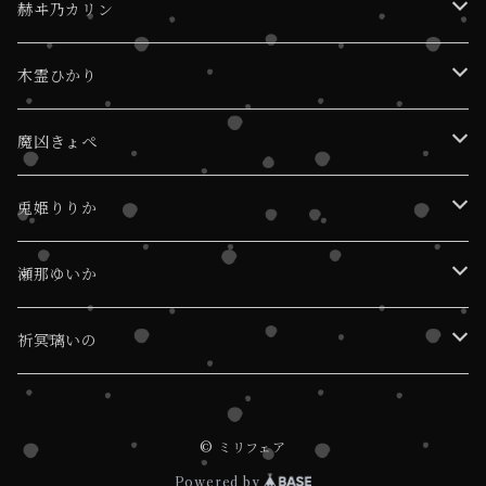
デコチェキ
赫ヰ乃カリン
デジショ
デコチェキ
木霊ひかり
デジショ
デコチェキ
魔凶きょぺ
デジショ
デコチェキ
兎姫りりか
デジショ
デコチェキ
瀬那ゆいか
デジショ
デコチェキ
祈冥璃いの
デジショ
デコチェキ
© ミリフェア
デジショ
Powered by